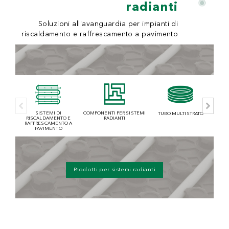
radianti
Soluzioni all'avanguardia per impianti di
riscaldamento e raffrescamento a pavimento
SISTEMI DI
COMPONENTI PER SISTEMI
TUBO MULTISTRATO
V
RISCALDAMENTO E
RADIANTI
RAFFRESCAMENTO A
PAVIMENTO
Prodotti per sistemi radianti