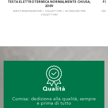
TESTA ELETTROTERMICA NORMALMENTE CHIUSA,
FI
230V
IDROTERMOSANITARI > COLLETTORI > ACCESSORI PER
IDR
COLLETTORI
Qualità
Comisa: dedizione alla qualità, sempre
e prima di tutto