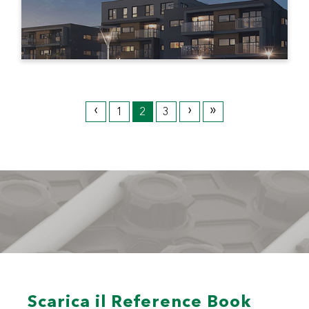
‹
›
»
1
2
3
Scarica il Reference Book