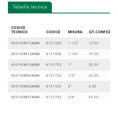
Tabella tecnica
CODICE
TECNICO
CODICE
MISURA
QT.CONFEZION
VS0140M15ANN
4131020
1 1/2"
12.00
VS0140M12ANN
4131004
1 1/4"
15.00
VS0140M10ANN
4131752
1"
25.00
VS0140M05ANN
4131732
1/2"
60.00
VS0140M20ANN
4131025
2"
6.00
VS0140M07ANN
4131742
3/4"
40.00