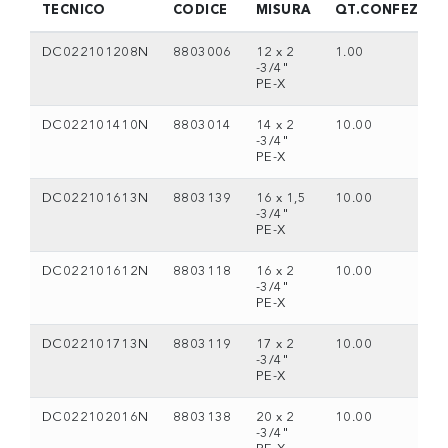
TECNICO
CODICE
MISURA
QT.CONFEZION
DC022101208N
8803006
12 x 2
1.00
-3/4"
PE-X
DC022101410N
8803014
14 x 2
10.00
-3/4"
PE-X
DC022101613N
8803139
16 x 1,5
10.00
-3/4"
PE-X
DC022101612N
8803118
16 x 2
10.00
-3/4"
PE-X
DC022101713N
8803119
17 x 2
10.00
-3/4"
PE-X
DC022102016N
8803138
20 x 2
10.00
-3/4"