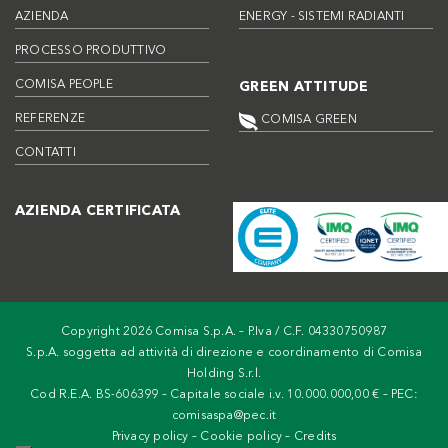
AZIENDA
ENERGY - SISTEMI RADIANTI
PROCESSO PRODUTTIVO
COMISA PEOPLE
GREEN ATTITUDE
REFERENZE
COMISA GREEN
CONTATTI
AZIENDA CERTIFICATA
Copyright 2026 Comisa S.p.A. – P.Iva / C.F. 04330750987
S.p.A. soggetta ad attività di direzione e coordinamento di Comisa
Holding S.r.l.
Cod R.E.A. BS-606399 – Capitale sociale i.v. 10.000.000,00 € – PEC:
comisaspa@pec.it
Privacy policy
–
Cookie policy
–
Credits