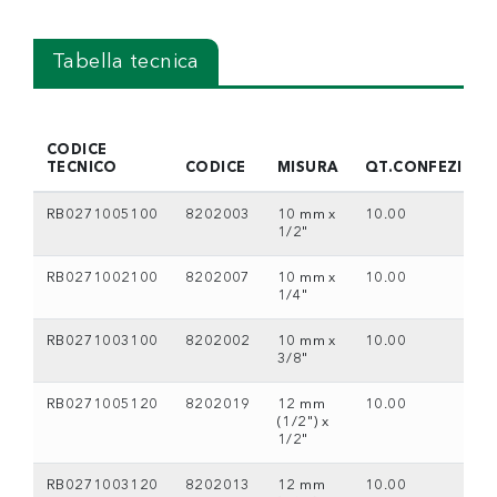
Tabella tecnica
CODICE
TECNICO
CODICE
MISURA
QT.CONFEZIONE
RB0271005100
8202003
10 mm x
10.00
1/2"
RB0271002100
8202007
10 mm x
10.00
1/4"
RB0271003100
8202002
10 mm x
10.00
3/8"
RB0271005120
8202019
12 mm
10.00
(1/2") x
1/2"
RB0271003120
8202013
12 mm
10.00