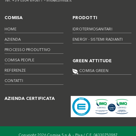
Tel. +39 0364 896811 –
info@comisa.it
COMISA
PRODOTTI
HOME
IDROTERMOSANITARI
AZIENDA
ENERGY - SISTEMI RADIANTI
PROCESSO PRODUTTIVO
COMISA PEOPLE
GREEN ATTITUDE
REFERENZE
COMISA GREEN
CONTATTI
AZIENDA CERTIFICATA
Copyright 2026 Comisa S.p.A. – P.Iva / C.F. 04330750987