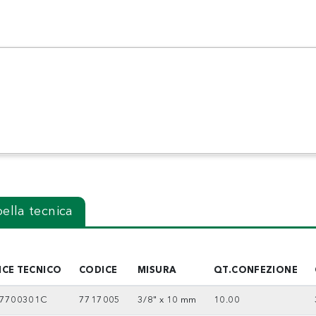
ella tecnica
ICE TECNICO
CODICE
MISURA
QT.CONFEZIONE
7700301C
7717005
3/8" x 10 mm
10.00