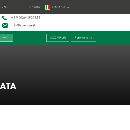
LINGUA:
ITALIANO
 NOI
+39 0364 896811
info@comisa.it
SCOMPAIR
Rete vendita
MATA