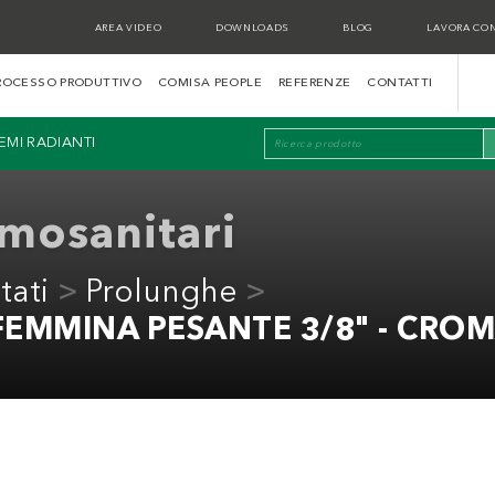
AREA VIDEO
DOWNLOADS
BLOG
LAVORA CON
ROCESSO PRODUTTIVO
COMISA PEOPLE
REFERENZE
CONTATTI
TEMI RADIANTI
rmosanitari
tati
Prolunghe
EMMINA PESANTE 3/8" - CRO