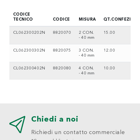
CODICE
TECNICO
CODICE
MISURA
QT.CONFEZION
CL062300202N
8820070
2 CON.
15.00
- 40 mm
CL062300302N
8820075
3 CON.
12.00
- 40 mm
CL062300402N
8820080
4 CON.
10.00
- 40 mm
Chiedi a noi
Richiedi un contatto commerciale