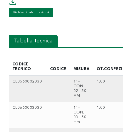
Richiedi informazioni
Tabella tecnica
CODICE
TECNICO
CODICE
MISURA
QT.CONFEZIONE
CL0660002030
1" -
1.00
CON.
02 - 50
MM
CL0660003030
1" -
1.00
CON.
03 - 50
mm