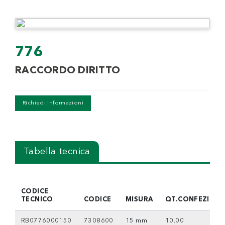
776
RACCORDO DIRITTO
Richiedi informazioni
Tabella tecnica
CODICE
TECNICO
CODICE
MISURA
QT.CONFEZIONE
RB0776000150
7308600
15 mm
10.00