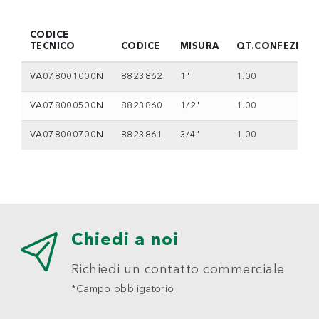
CODICE
TECNICO
CODICE
MISURA
QT.CONFEZION
VA078001000N
8823862
1"
1.00
VA078000500N
8823860
1/2"
1.00
VA078000700N
8823861
3/4"
1.00
Chiedi a noi
Richiedi un contatto commerciale
*Campo obbligatorio