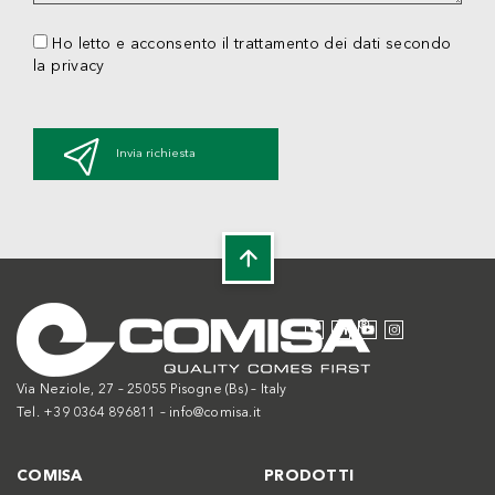
Ho letto e acconsento il trattamento dei dati secondo
la privacy
Invia richiesta
Via Neziole, 27 – 25055 Pisogne (Bs) – Italy
Tel. +39 0364 896811 –
info@comisa.it
COMISA
PRODOTTI