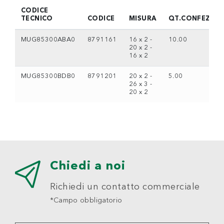
CODICE
TECNICO
CODICE
MISURA
QT.CONFEZION
MUG85300ABA0
8791161
16 x 2 -
10.00
20 x 2 -
16 x 2
MUG85300BDB0
8791201
20 x 2 -
5.00
26 x 3 -
20 x 2
Chiedi a noi
Richiedi un contatto commerciale
*Campo obbligatorio