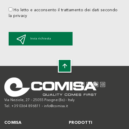
Ho letto e acconsento il trattamento dei dati secondo
la privacy
Invia richiesta
Via Neziole, 27 – 25055 Pisogne (Bs) – Italy
Tel. +39 0364 896811 –
info@comisa.it
COMISA
PRODOTTI