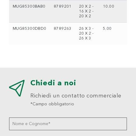
MUG85300BAB0
8789201
20 X 2 -
10.00
16 X 2 -
20 X 2
MUG85300DBD0
8789263
26 X 3 -
5.00
20 X 2 -
26 X 3
Chiedi a noi
Richiedi un contatto commerciale
*Campo obbligatorio