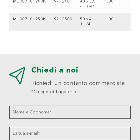
MU087101240N
9712401
40 x 3,5
1.00
- 1 1/4"
MU087101250N
9712500
50 x 4 -
1.00
1 1/4"
Chiedi a noi
Richiedi un contatto commerciale
*Campo obbligatorio