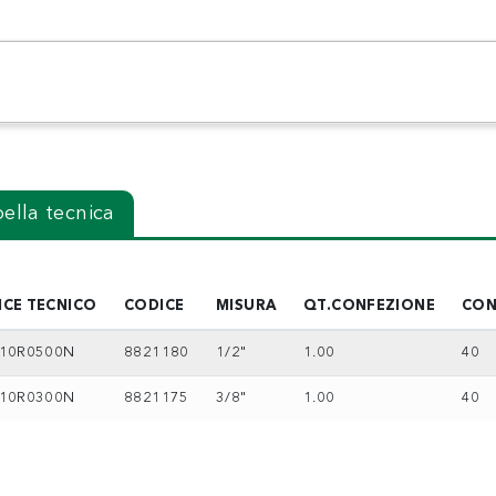
ella tecnica
ICE TECNICO
CODICE
MISURA
QT.CONFEZIONE
CON
10R0500N
8821180
1/2"
1.00
40
10R0300N
8821175
3/8"
1.00
40