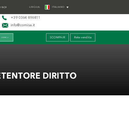
LINGUA:
ITALIANO
 NOI
+39 0364 896811
info@comisa.it
SCOMPAIR
Rete vendita
TENTORE DIRITTO