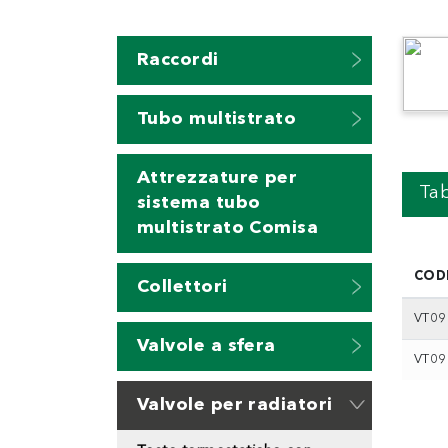
Raccordi
Tubo multistrato
Attrezzature per
Tab
sistema tubo
multistrato Comisa
COD
Collettori
VT09
Valvole a sfera
VT09
Valvole per radiatori