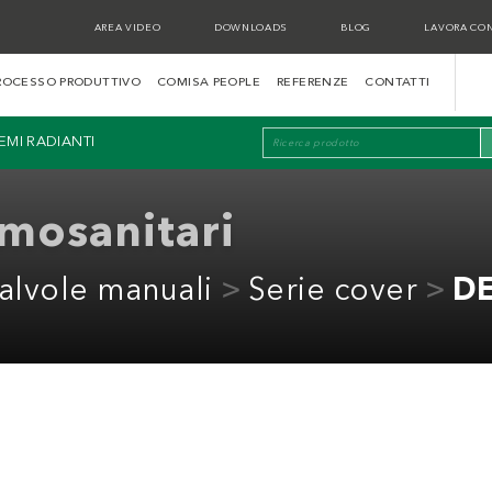
AREA VIDEO
DOWNLOADS
BLOG
LAVORA CON
ROCESSO PRODUTTIVO
COMISA PEOPLE
REFERENZE
CONTATTI
TEMI RADIANTI
rmosanitari
alvole manuali
Serie cover
DE