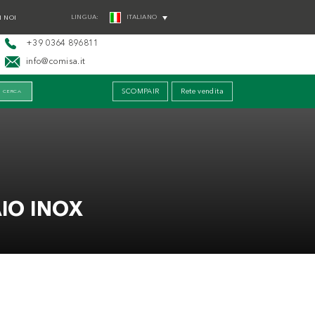
LINGUA:
ITALIANO
 NOI
+39 0364 896811
info@comisa.it
SCOMPAIR
Rete vendita
AIO INOX