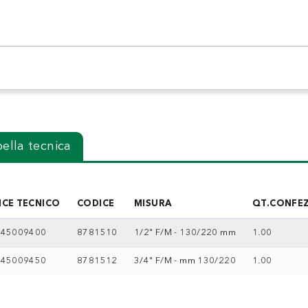
ella tecnica
ICE TECNICO
CODICE
MISURA
QT.CONFE
45009400
8781510
1/2" F/M - 130/220 mm
1.00
45009450
8781512
3/4" F/M - mm 130/220
1.00