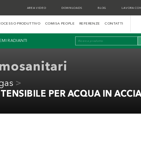
AREA VIDEO
DOWNLOADS
BLOG
LAVORA CON
ROCESSO PRODUTTIVO
COMISA PEOPLE
REFERENZE
CONTATTI
TEMI RADIANTI
rmosanitari
gas
STENSIBILE PER ACQUA IN ACCI