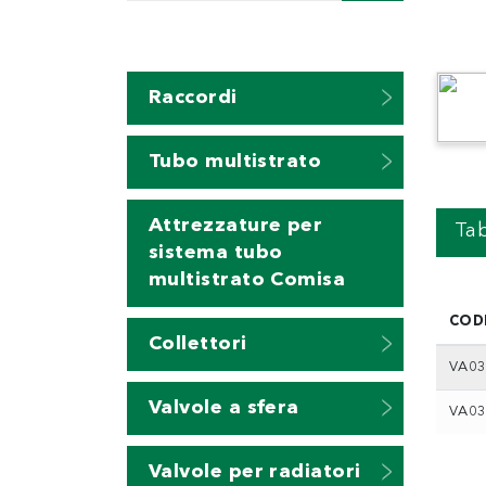
Raccordi
Tubo multistrato
Attrezzature per
Tab
sistema tubo
multistrato Comisa
COD
Collettori
VA03
Valvole a sfera
VA03
Valvole per radiatori