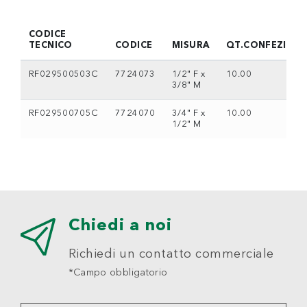
CODICE
TECNICO
CODICE
MISURA
QT.CONFEZION
RF029500503C
7724073
1/2" F x
10.00
3/8" M
RF029500705C
7724070
3/4" F x
10.00
1/2" M
Chiedi a noi
Richiedi un contatto commerciale
*Campo obbligatorio