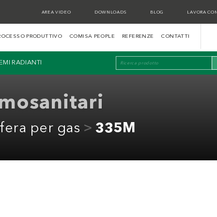
AREA VIDEO
DOWNLOADS
BLOG
LAVORA CON
ROCESSO PRODUTTIVO
COMISA PEOPLE
REFERENZE
CONTATTI
TEMI RADIANTI
rmosanitari
sfera per gas
335M