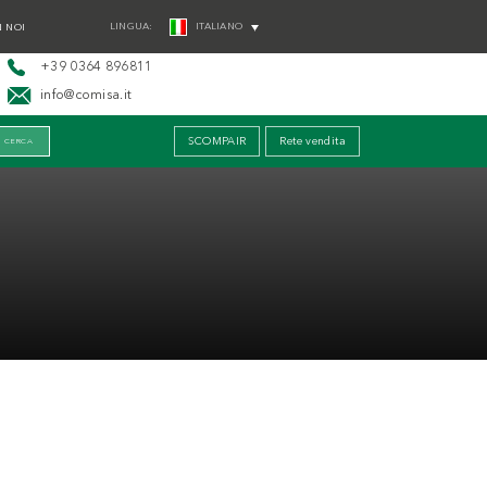
LINGUA:
ITALIANO
 NOI
+39 0364 896811
info@comisa.it
SCOMPAIR
Rete vendita